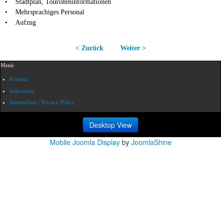
• Stadtplan, Touristeninformationen
• Mehrsprachiges Personal
• Aufzug
< Zurück
Weiter >
Menü
Kontakt
Impressum
Datenschutz / Privacy Policy
Desktop View
Mobile Joomla Display
by
JoomlaShine