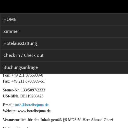
HOME
Impressum
Zimmer
Hotelausstattung
HOTEL BEJUNA
Stresemannstrasse 20
Check in / Check out
40210 Düsseldorf
Inhaber: Herr Ahmad Ghazi
Buchungsanfrage
Fon: +49 211 8766909-0
Fax: +49 211 8766909-51
Steuer-Nr. 133/5097/2333
USt-IdNr. DE119260423
Email:
info@hotelbejuna.de
Website: www.hotelbejuna.de
Verantwortlich für den Inhalt gemäß §6 MDStV: Herr Ahmad Ghazi