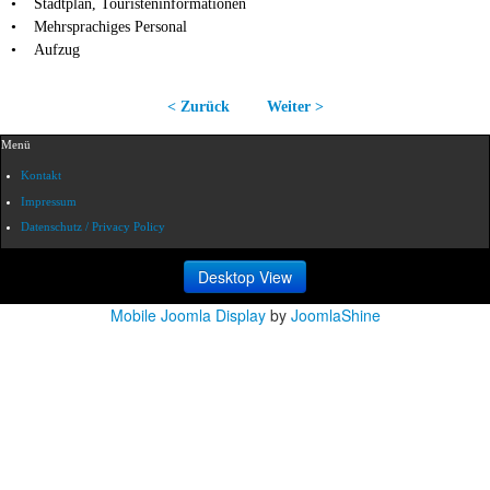
• Stadtplan, Touristeninformationen
• Mehrsprachiges Personal
• Aufzug
< Zurück
Weiter >
Menü
Kontakt
Impressum
Datenschutz / Privacy Policy
Desktop View
Mobile Joomla Display
by
JoomlaShine